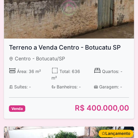
Terreno a Venda Centro - Botucatu SP
Centro - Botucatu/SP
Área: 36 m²
Total: 636
Quartos: -
m²
Suítes: -
Banheiros: -
Garagem: -
R$ 400.000,00
Venda
Lançamento