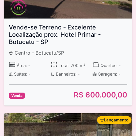
Vende-se Terreno - Excelente
Localização prox. Hotel Primar -
Botucatu - SP
Centro - Botucatu/SP
Área: -
Total: 700 m²
Quartos: -
Suítes: -
Banheiros: -
Garagem: -
R$ 600.000,00
Venda
Lançamento