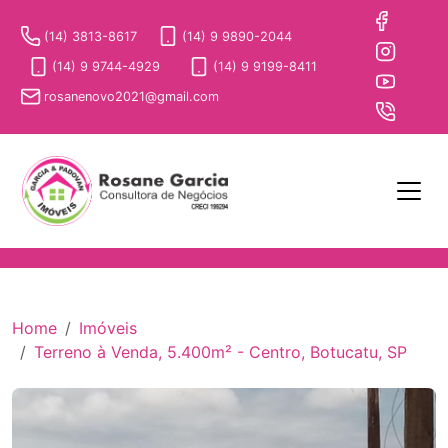
(14) 3813-8617
(14) 9 9890-2044
(14) 9 9744-4929
(14) 9 9199-8411
rosanenovo2021@gmail.com
Home
Imóveis
Terreno à Venda, 5.400m² - Centro, Botucatu, SP