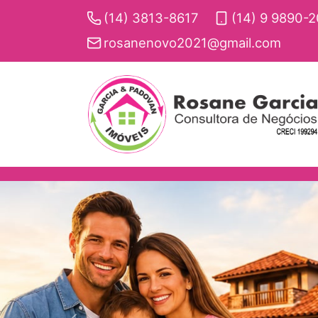
(14) 3813-8617
(14) 9 9890-
rosanenovo2021@gmail.com