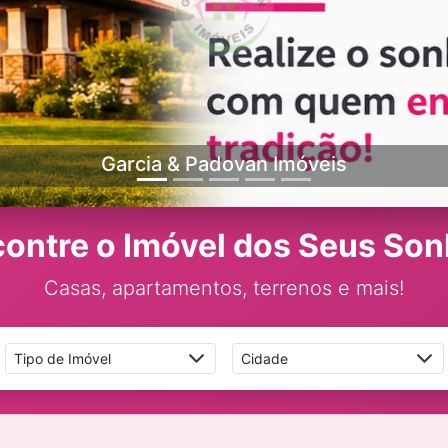
Casa à Venda
3 Quartos, 2 Vagas - Reserva, Botucatu, SP
ontre o Imóvel dos Seus So
Casas, apartamentos, terrenos e mais!