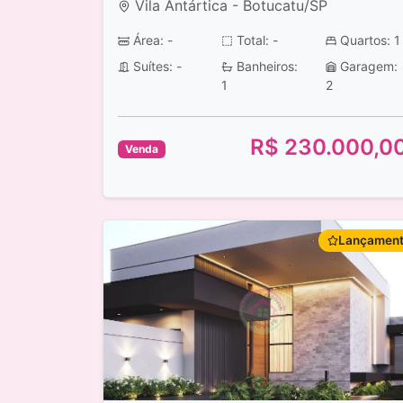
Vila Antártica - Botucatu/SP
Área: -
Total: -
Quartos: 1
Suítes: -
Banheiros:
Garagem:
1
2
R$ 230.000,0
Venda
Lançamen