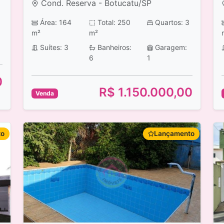
Cond. Reserva - Botucatu/SP
Área: 164
Total: 250
Quartos: 3
m²
m²
Suítes: 3
Banheiros:
Garagem:
6
1
0
R$ 1.150.000,00
Venda
to
Lançamento