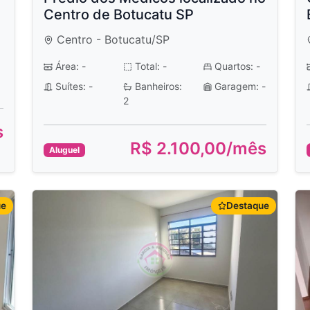
Centro de Botucatu SP
Centro - Botucatu/SP
Área: -
Total: -
Quartos: -
Suítes: -
Banheiros:
Garagem: -
2
s
R$ 2.100,00/mês
Aluguel
ue
Destaque