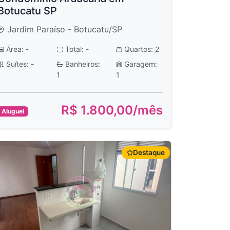
Botucatu SP
Jardim Paraíso - Botucatu/SP
Área: -
Total: -
Quartos: 2
Suítes: -
Banheiros:
Garagem:
1
1
R$ 1.800,00/mês
Aluguel
Destaque