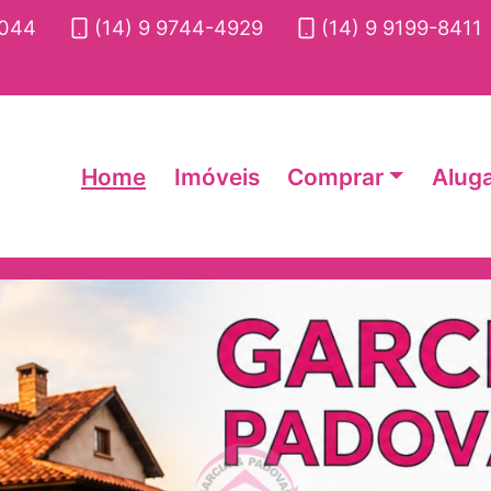
2044
(14) 9 9744-4929
(14) 9 9199-8411
Home
Imóveis
Comprar
Alug