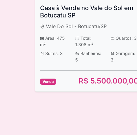
Casa à Venda no Vale do Sol em
Botucatu SP
Vale Do Sol - Botucatu/SP
Área: 475
Total:
Quartos: 3
m²
1.308 m²
Suítes: 3
Banheiros:
Garagem:
5
3
R$ 5.500.000,0
Venda