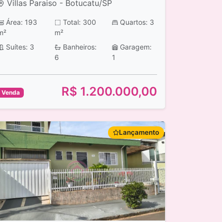
Villas Paraiso - Botucatu/SP
Área: 193
Total: 300
Quartos: 3
m²
m²
Suítes: 3
Banheiros:
Garagem:
6
1
R$ 1.200.000,00
Venda
Lançamento