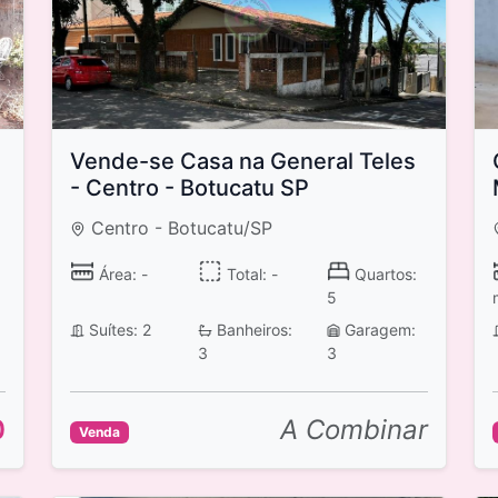
Vende-se Casa na General Teles
- Centro - Botucatu SP
Centro - Botucatu/SP
Área: -
Total: -
Quartos:
5
Suítes: 2
Banheiros:
Garagem:
3
3
0
A Combinar
Venda