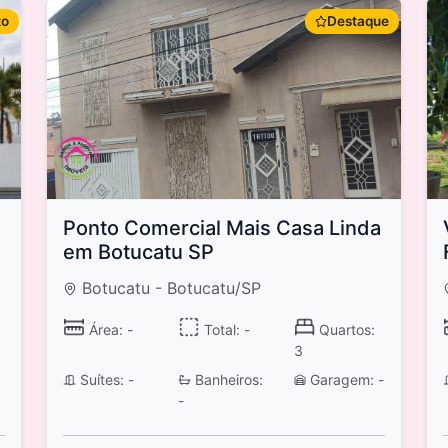
to
Destaque
Ponto Comercial Mais Casa Linda
em Botucatu SP
Botucatu - Botucatu/SP
Área: -
Total: -
Quartos:
3
Suítes: -
Banheiros:
Garagem: -
-