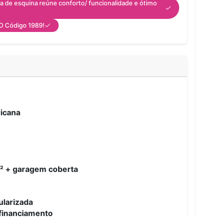
asa de esquina reúne conforto/ funcionalidade e ótimo
 O Código 1989!
ricana
² + garagem coberta
ularizada
financiamento