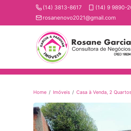
(14) 3813-8617
(14) 9 9890-
rosanenovo2021@gmail.com
Home
Imóveis
Casa à Venda, 2 Quartos,