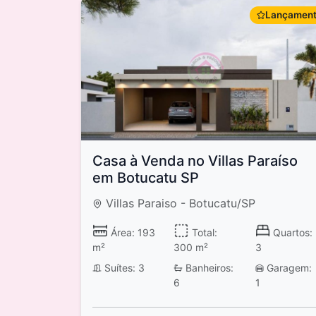
Lançamen
Casa à Venda no Villas Paraíso
em Botucatu SP
Villas Paraiso - Botucatu/SP
Área: 193
Total:
Quartos:
m²
300 m²
3
Suítes: 3
Banheiros:
Garagem:
6
1