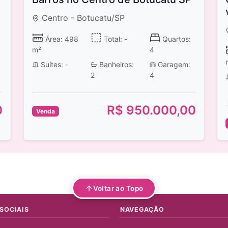
Centro - Botucatu/SP
Área: 498
Total: -
Quartos:
m²
4
Suítes: -
Banheiros:
Garagem:
2
4
0
R$ 950.000,00
Venda
Voltar ao Topo
SOCIAIS
NAVEGAÇÃO