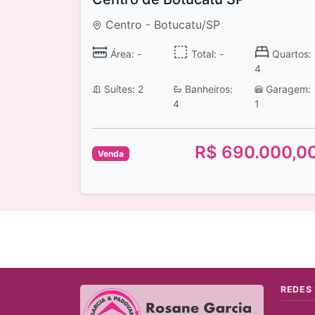
Centro - Botucatu/SP
Área: -
Total: -
Quartos:
4
Suítes: 2
Banheiros:
Garagem:
4
1
R$ 690.000,0
Venda
REDES 