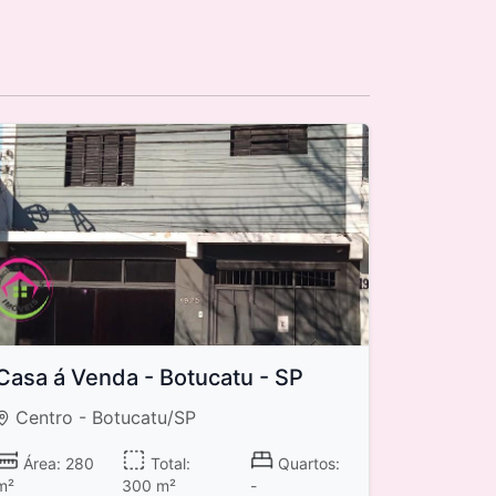
Casa á Venda - Botucatu - SP
Centro - Botucatu/SP
Área: 280
Total:
Quartos:
m²
300 m²
-