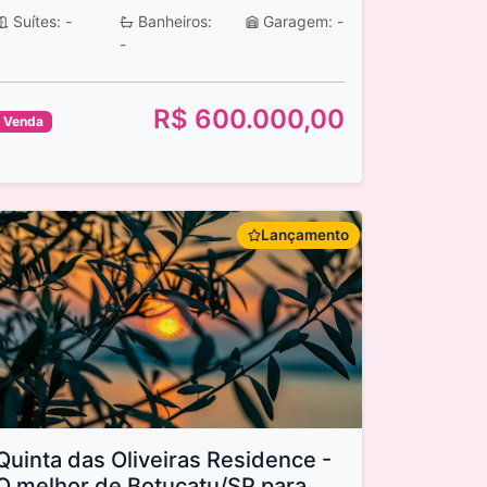
Suítes: -
Banheiros:
Garagem: -
-
R$ 600.000,00
Venda
Lançamento
Quinta das Oliveiras Residence -
O melhor de Botucatu/SP para