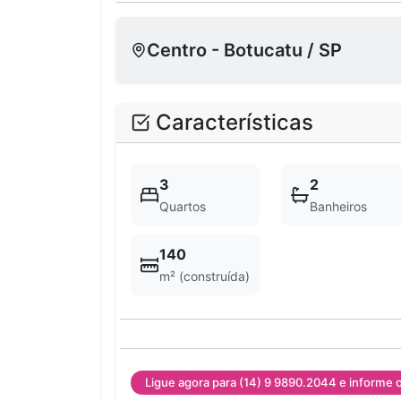
Centro - Botucatu / SP
Características
3
2
Quartos
Banheiros
140
m² (construída)
Ligue agora para (14) 9 9890.2044 e informe 