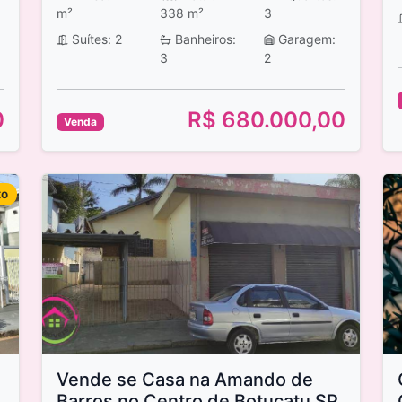
m²
338 m²
3
Suítes: 2
Banheiros:
Garagem:
3
2
0
R$ 680.000,00
Venda
to
Vende se Casa na Amando de
Barros no Centro de Botucatu SP