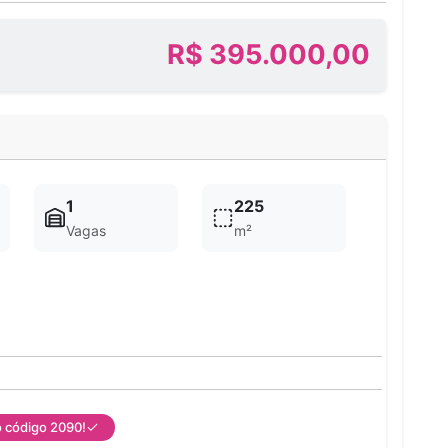
R$ 395.000,00
1
225
Vagas
m²
o código 2090!