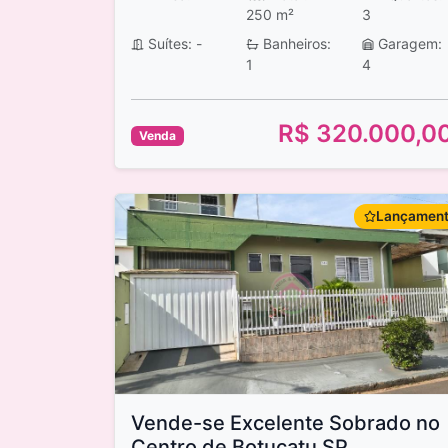
250 m²
3
Suítes: -
Banheiros:
Garagem:
1
4
R$ 320.000,0
Venda
Lançamen
Vende-se Excelente Sobrado no
Centro de Botucatu SP