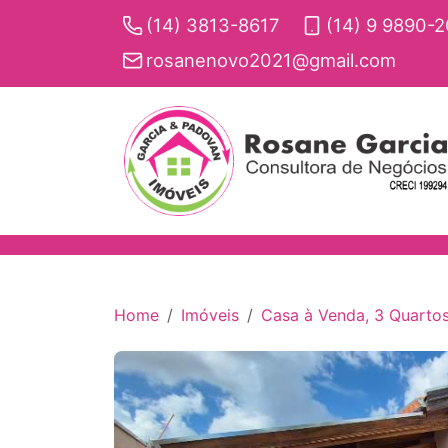
(14) 3813-8617
(14) 9 9890-
rosanenovo2021@gmail.com
Home
Imóveis
Casa à Venda, 3 Quartos