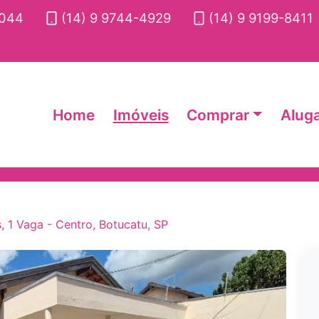
2044
(14) 9 9744-4929
(14) 9 9199-8411
Home
Imóveis
Comprar
Alug
, 1 Vaga - Centro, Botucatu, SP