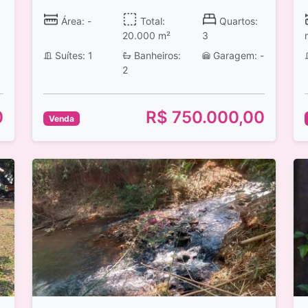
Área: -
Total:
Quartos:
20.000 m²
3
Suítes: 1
Banheiros:
Garagem: -
2
0
R$ 750.000,00
Venda