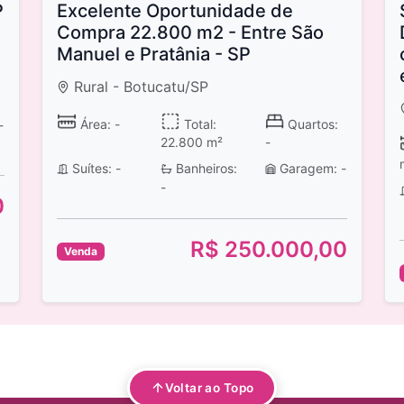
P
Excelente Oportunidade de
Compra 22.800 m2 - Entre São
Manuel e Pratânia - SP
Rural - Botucatu/SP
Área: -
Total:
Quartos:
-
22.800 m²
-
Suítes: -
Banheiros:
Garagem: -
-
0
R$ 250.000,00
Venda
Voltar ao Topo