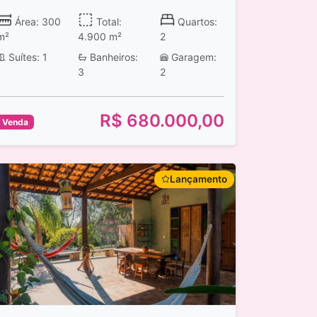
Área: 300
Total:
Quartos:
m²
4.900 m²
2
Suítes: 1
Banheiros:
Garagem:
3
2
R$ 680.000,00
Venda
Lançamento