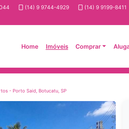
2044
(14) 9 9744-4929
(14) 9 9199-8411
Home
Imóveis
Comprar
Alug
tos - Porto Said, Botucatu, SP