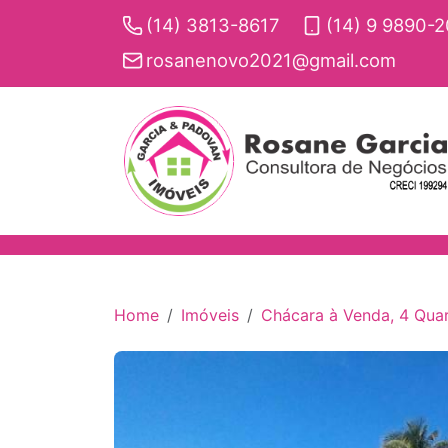
(14) 3813-8617
(14) 9 9890-
rosanenovo2021@gmail.com
Home
Imóveis
Chácara à Venda, 4 Quar