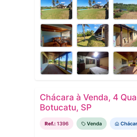
Chácara à Venda, 4 Quar
Botucatu, SP
Ref.:
1396
Venda
Cháca