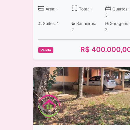
Área: -
Total: -
Quartos:
3
Suítes: 1
Banheiros:
Garagem:
2
2
R$ 400.000,0
Venda