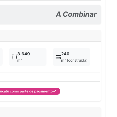
A Combinar
3.649
240
m²
m² (construída)
tucatu como parte de pagamento