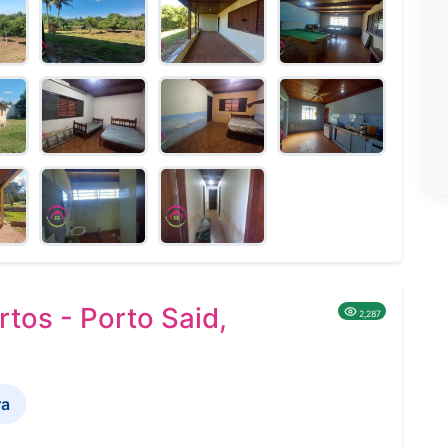
tos - Porto Said,
2,287
ra