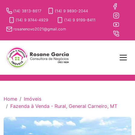
(14) 3813-8617
(14) 9 9890-2044
(14) 9 9744-4929
(14) 9 9199-8411
rosanenovo2021@gmail.com
Home
Imóveis
Fazenda à Venda - Rural, General Carneiro, MT