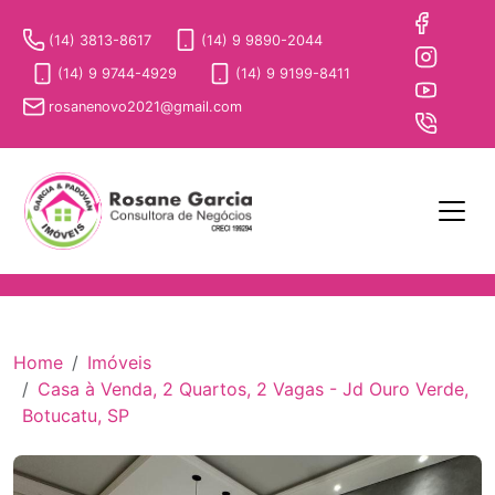
(14) 3813-8617
(14) 9 9890-2044
(14) 9 9744-4929
(14) 9 9199-8411
rosanenovo2021@gmail.com
Home
Imóveis
Casa à Venda, 2 Quartos, 2 Vagas - Jd Ouro Verde,
Botucatu, SP