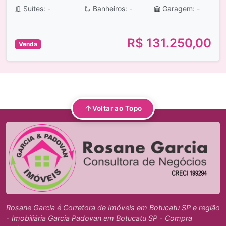
Suítes: -
Banheiros: -
Garagem: -
R$ 131.250,00
Venda
Voltar ao Topo
Rosane Garcia é Corretora de Imóveis em Botucatu SP e região
- Imobiliária Garcia Padovan em Botucatu SP - Compra