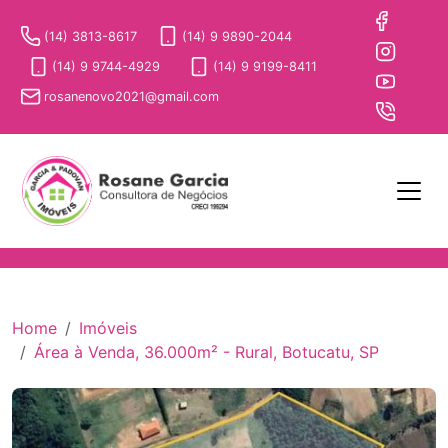
(14) 3813-8617
(14) 9 9890-2044
(14) 9 9744-4929
(14) 9 9199-8411
rosanenovo2021@gmail.com
Home
Imóveis
Área à Venda, 36.000m² - Rural, Botucatu, SP