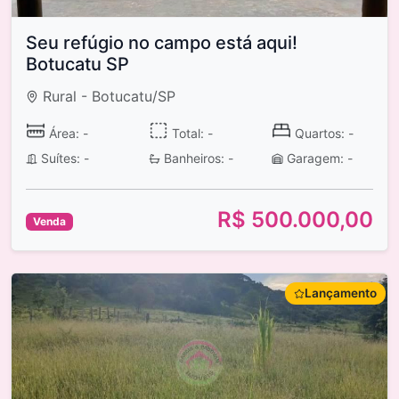
Seu refúgio no campo está aqui!
Botucatu SP
Rural - Botucatu/SP
Área: -
Total: -
Quartos: -
Suítes: -
Banheiros: -
Garagem: -
R$ 500.000,00
Venda
Lançamento