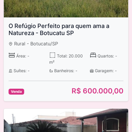
O Refúgio Perfeito para quem ama a
Natureza - Botucatu SP
Rural - Botucatu/SP
Área: -
Total: 20.000
Quartos: -
m²
Suítes: -
Banheiros: -
Garagem: -
R$ 600.000,00
Venda