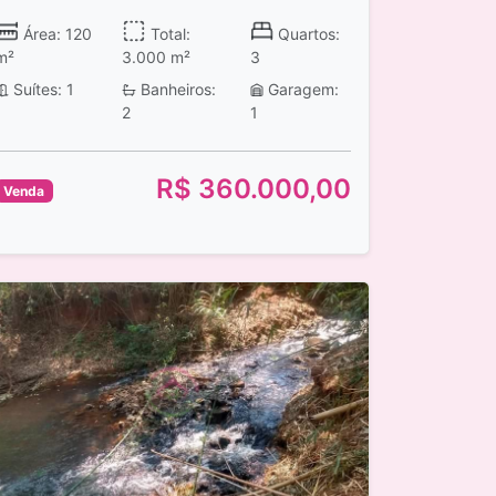
Área: 120
Total:
Quartos:
m²
3.000 m²
3
Suítes: 1
Banheiros:
Garagem:
2
1
R$ 360.000,00
Venda