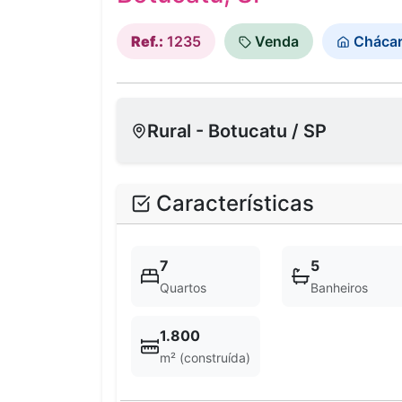
Ref.:
1235
Venda
Cháca
Rural - Botucatu / SP
Características
7
5
Quartos
Banheiros
1.800
m² (construída)