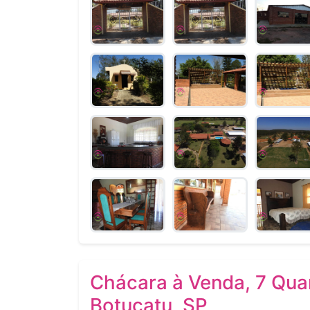
Chácara à Venda, 7 Quar
Botucatu, SP