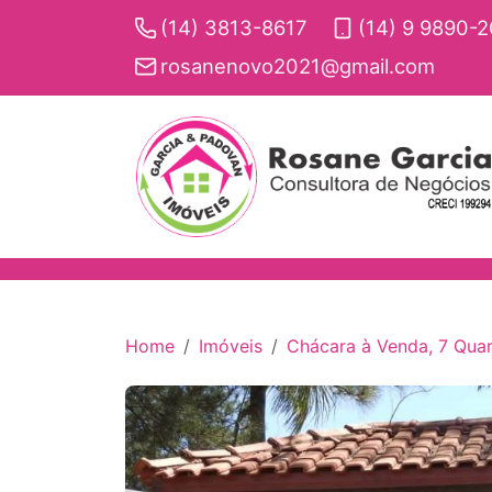
(14) 3813-8617
(14) 9 9890-
rosanenovo2021@gmail.com
Home
Imóveis
Chácara à Venda, 7 Quart