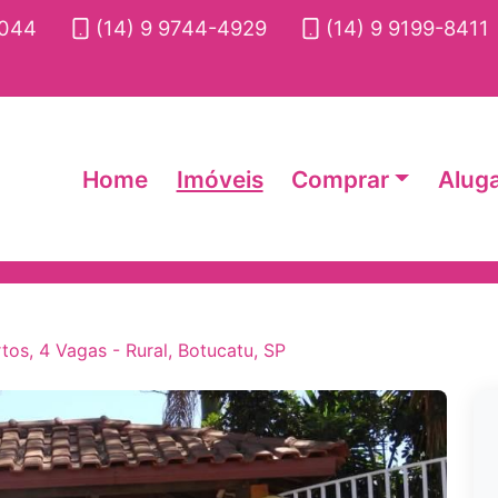
2044
(14) 9 9744-4929
(14) 9 9199-8411
Home
Imóveis
Comprar
Alug
os, 4 Vagas - Rural, Botucatu, SP