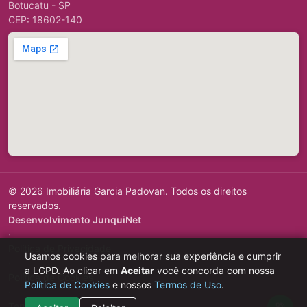
Botucatu - SP
CEP: 18602-140
© 2026 Imobiliária Garcia Padovan. Todos os direitos
reservados.
Desenvolvimento JunquiNet
·
Política de Privacidade
Usamos cookies para melhorar sua experiência e cumprir
·
a LGPD. Ao clicar em
Aceitar
você concorda com nossa
Política de Cookies
Política de Cookies
e nossos
Termos de Uso
.
·
Termos de Uso