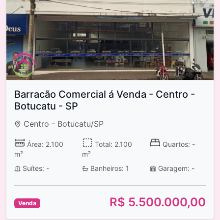
Barracão Comercial á Venda - Centro -
Botucatu - SP
Centro - Botucatu/SP
Área: 2.100
Total: 2.100
Quartos: -
m²
m²
Suítes: -
Banheiros: 1
Garagem: -
R$ 5.500.000,00
Venda