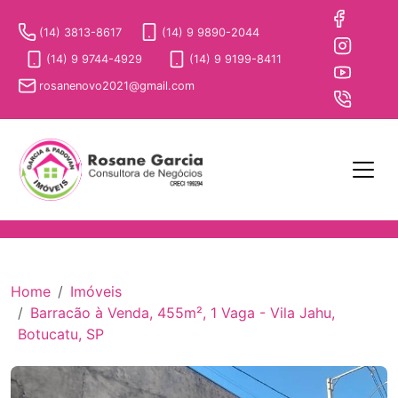
(14) 3813-8617
(14) 9 9890-2044
(14) 9 9744-4929
(14) 9 9199-8411
rosanenovo2021@gmail.com
Home
Imóveis
Barracão à Venda, 455m², 1 Vaga - Vila Jahu,
Botucatu, SP