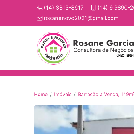
(14) 3813-8617
(14) 9 9890-
rosanenovo2021@gmail.com
Home
Imóveis
Barracão à Venda, 149m²