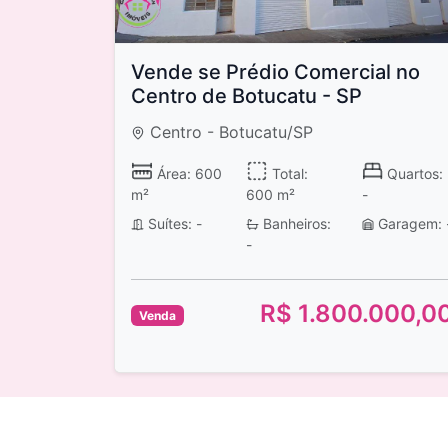
Vende se Prédio Comercial no
Centro de Botucatu - SP
Centro - Botucatu/SP
Área: 600
Total:
Quartos:
m²
600 m²
-
Suítes: -
Banheiros:
Garagem: 
-
R$ 1.800.000,0
Venda