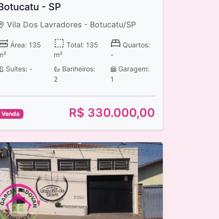
Botucatu - SP
Vila Dos Lavradores - Botucatu/SP
Área: 135
Total: 135
Quartos:
m²
m²
-
Suítes: -
Banheiros:
Garagem:
2
1
R$ 330.000,00
Venda