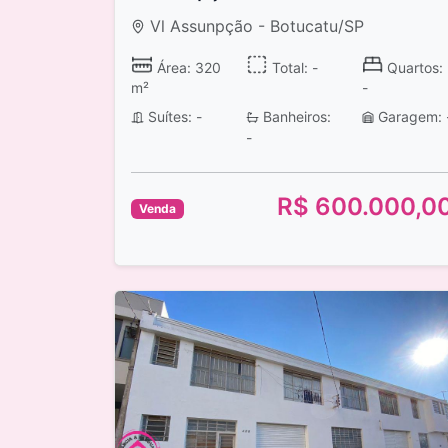
Vl Assunpção - Botucatu/SP
Área: 320
Total: -
Quartos:
m²
-
Suítes: -
Banheiros:
Garagem: 
-
R$ 600.000,0
Venda