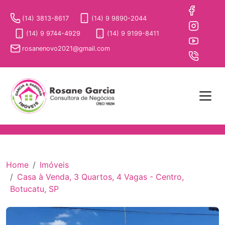
(14) 3813-8617
(14) 9 9890-2044
(14) 9 9744-4929
(14) 9 9199-8411
rosanenovo2021@gmail.com
Home
Imóveis
Casa à Venda, 3 Quartos, 4 Vagas - Centro,
Botucatu, SP