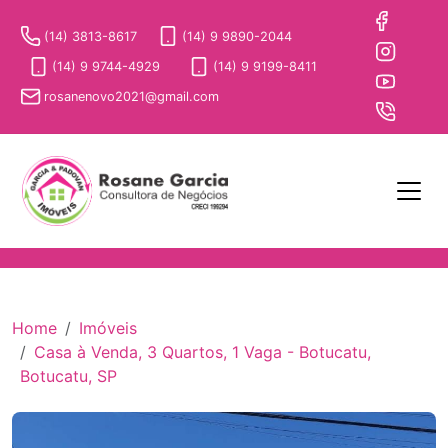
(14) 3813-8617
(14) 9 9890-2044
(14) 9 9744-4929
(14) 9 9199-8411
rosanenovo2021@gmail.com
Home
Imóveis
Casa à Venda, 3 Quartos, 1 Vaga - Botucatu,
Botucatu, SP