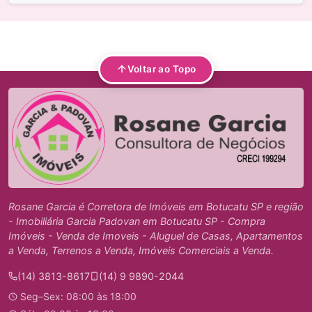
Voltar ao Topo
Rosane Garcia é Corretora de Imóveis em Botucatu SP e região
- Imobiliária Garcia Padovan em Botucatu SP - Compra
Imóveis - Venda de Imoveis - Aluguel de Casas, Apartamentos
a Venda, Terrenos a Venda, Imóveis Comerciais a Venda.
(14) 3813-8617
(14) 9 9890-2044
Seg–Sex: 08:00 às 18:00