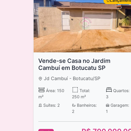
Lançamen
Vende-se Casa no Jardim
Cambuí em Botucatu SP
Jd Cambuí - Botucatu/SP
Área: 150
Total:
Quartos:
m²
250 m²
3
Suítes: 2
Banheiros:
Garagem:
2
1