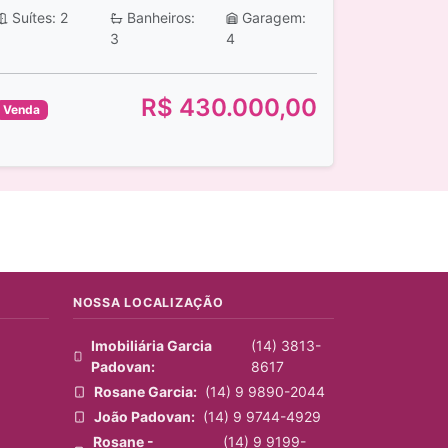
Suítes: 2
Banheiros:
Garagem:
3
4
R$ 430.000,00
Venda
NOSSA LOCALIZAÇÃO
Imobiliária Garcia
(14) 3813-
Padovan:
8617
Rosane Garcia:
(14) 9 9890-2044
João Padovan:
(14) 9 9744-4929
Rosane -
(14) 9 9199-