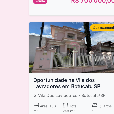
R$ 700.000,0
Venda
Lançamen
Oportunidade na Vila dos
Lavradores em Botucatu SP
Vila Dos Lavradores - Botucatu/SP
Área: 133
Total:
Quartos:
m²
240 m²
1