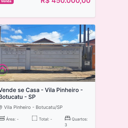
R$ 450.000,00
Venda
Vende se Casa - Vila Pinheiro -
Botucatu - SP
Vila Pinheiro - Botucatu/SP
Área: -
Total: -
Quartos:
3