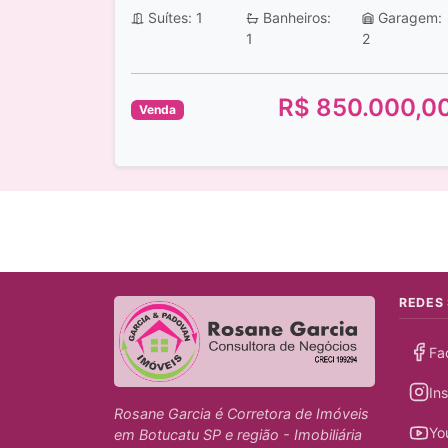
Suítes: 1
Banheiros:
Garagem:
1
2
R$ 850.000,0
Venda
REDES 
Fa
In
Rosane Garcia é Corretora de Imóveis
Yo
em Botucatu SP e região - Imobiliária