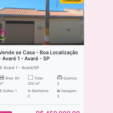
Destaque
Vende se Casa - Boa Localização
- Avaré 1 - Avaré - SP
Avaré 1 - Avaré/SP
Área: 80
Total:
Quartos:
m²
200 m²
3
Suítes: 1
Banheiros:
Garagem:
2
3