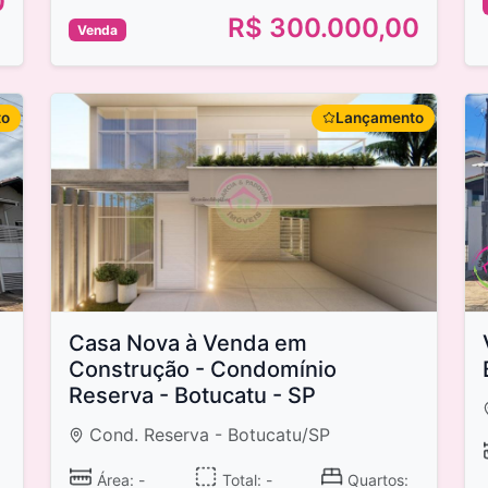
0
R$ 300.000,00
Venda
to
Lançamento
Casa Nova à Venda em
Construção - Condomínio
Reserva - Botucatu - SP
Cond. Reserva - Botucatu/SP
Área: -
Total: -
Quartos: