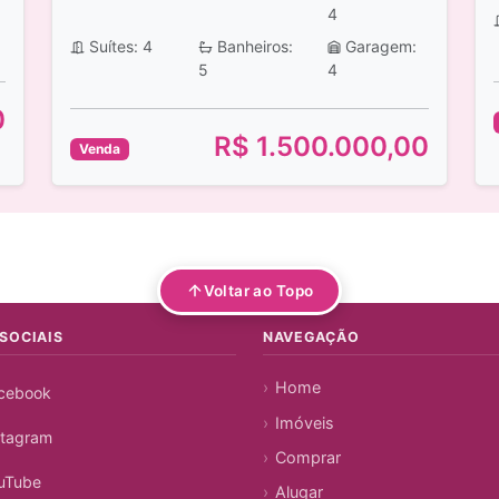
4
Suítes: 4
Banheiros:
Garagem:
5
4
0
R$ 1.500.000,00
Venda
Voltar ao Topo
SOCIAIS
NAVEGAÇÃO
Home
cebook
Imóveis
stagram
Comprar
uTube
Alugar