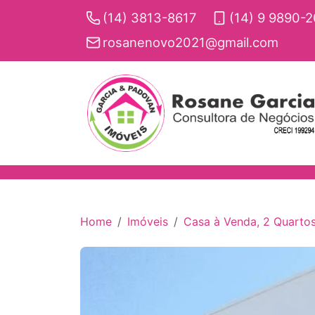
(14) 3813-8617
(14) 9 9890-
rosanenovo2021@gmail.com
Home
Imóveis
Casa à Venda, 2 Quartos