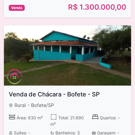
R$ 1.300.000,00
Venda
Venda de Chácara - Bofete - SP
Rural - Bofete/SP
Área: 630 m²
Total: 21.690
Quartos: -
m²
Suítes: -
Banheiros: 3
Garagem: -