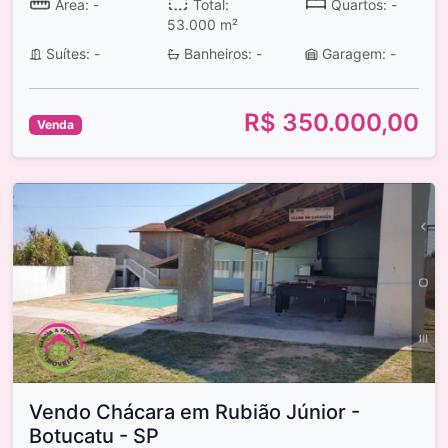
Área: -
Total:
Quartos: -
53.000 m²
Suítes: -
Banheiros: -
Garagem: -
R$ 350.000,00
Venda
Vendo Chácara em Rubião Júnior -
Botucatu - SP