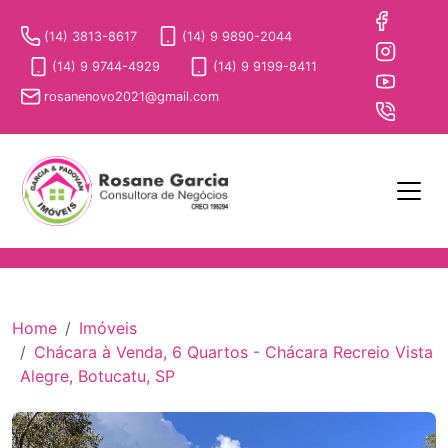
(14) 3813-8617
(14) 9 9890-2044
(14) 9 9744-4929
(14) 9 9199-8411
rosanenovo2021@gmail.com
Home
Imóveis
Chácara à Venda, 6 Quartos - Chácara Recreio Vista
Alegre, Botucatu, SP