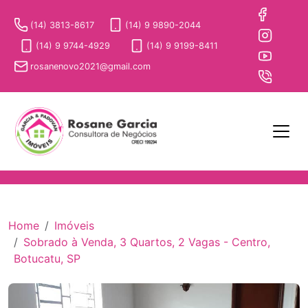
(14) 3813-8617
(14) 9 9890-2044
(14) 9 9744-4929
(14) 9 9199-8411
rosanenovo2021@gmail.com
Home
Imóveis
Sobrado à Venda, 3 Quartos, 2 Vagas - Centro,
Botucatu, SP