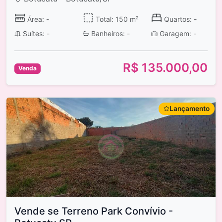
Área: -
Total: 150 m²
Quartos: -
Suítes: -
Banheiros: -
Garagem: -
R$ 135.000,00
Venda
Lançamento
Vende se Terreno Park Convívio -