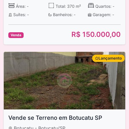
Área: -
Total: 370 m²
Quartos: -
Suítes: -
Banheiros: -
Garagem: -
R$ 150.000,00
Venda
Lançamento
Vende se Terreno em Botucatu SP
Botucatu - Botucatu/SP