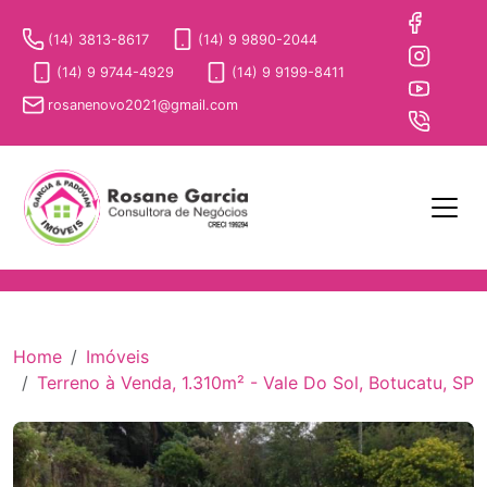
(14) 3813-8617
(14) 9 9890-2044
(14) 9 9744-4929
(14) 9 9199-8411
rosanenovo2021@gmail.com
Home
Imóveis
Terreno à Venda, 1.310m² - Vale Do Sol, Botucatu, SP