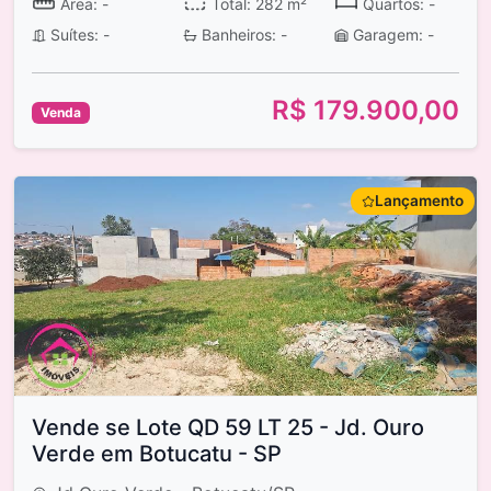
Área: -
Total: 282 m²
Quartos: -
Suítes: -
Banheiros: -
Garagem: -
R$ 179.900,00
Venda
Lançamento
Vende se Lote QD 59 LT 25 - Jd. Ouro
Verde em Botucatu - SP