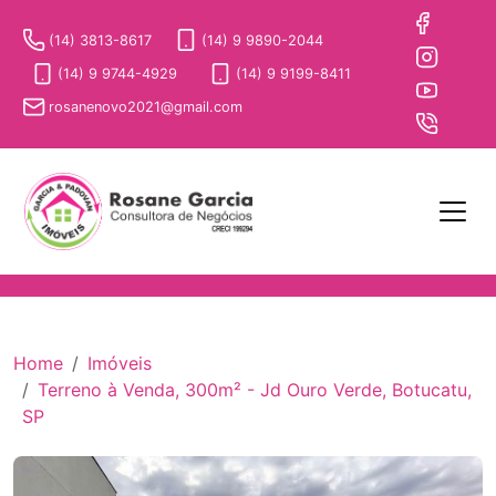
(14) 3813-8617
(14) 9 9890-2044
(14) 9 9744-4929
(14) 9 9199-8411
rosanenovo2021@gmail.com
Home
Imóveis
Terreno à Venda, 300m² - Jd Ouro Verde, Botucatu,
SP