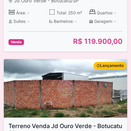
Jd Ouro Verde - Botucatu/SP
Área: -
Total: 250 m²
Quartos: -
Suítes: -
Banheiros: -
Garagem: -
R$ 119.900,00
Venda
Lançamento
Terreno Venda Jd Ouro Verde - Botucatu