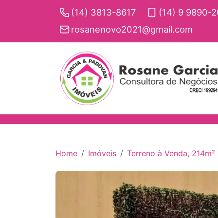
(14) 3813-8617
(14) 9 9890-
rosanenovo2021@gmail.com
Home
Imóveis
Terreno à Venda, 214m² -