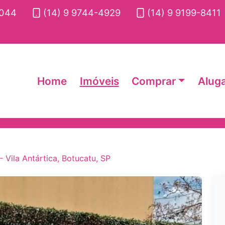
2044
(14) 9 9744-4929
(14) 9 9199-8411
Home
Imóveis
Comprar
Alug
 Vila Antártica, Botucatu, SP