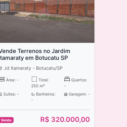
Vende Terrenos no Jardim
Itamaraty em Botucatu SP
Jd Itamaraty - Botucatu/SP
Área: -
Total:
Quartos:
250 m²
-
Suítes: -
Banheiros:
Garagem: -
-
R$ 320.000,00
Venda