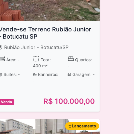
Vende-se Terreno Rubião Junior
- Botucatu SP
Rubião Junior - Botucatu/SP
Área: -
Total:
Quartos:
400 m²
-
Suítes: -
Banheiros:
Garagem: -
-
R$ 100.000,00
Venda
Lançamento