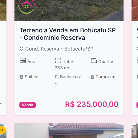
Terreno a Venda em Botucatu SP
- Condomínio Reserva
Cond. Reserva - Botucatu/SP
Área: -
Total:
Quartos:
253 m²
-
-
Suítes: -
Banheiros:
Garagem: -
-
r
R$ 235.000,00
Venda
to