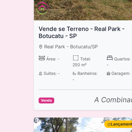
Vende se Terreno - Real Park -
Botucatu - SP
Real Park - Botucatu/SP
Área: -
Total:
Quartos:
250 m²
-
Suítes: -
Banheiros:
Garagem: 
-
A Combina
Venda
Lançamen