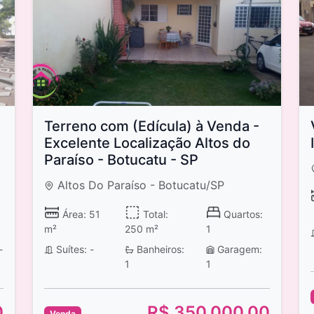
Terreno com (Edícula) à Venda -
Excelente Localização Altos do
Paraíso - Botucatu - SP
Altos Do Paraíso - Botucatu/SP
Área: 51
Total:
Quartos:
m²
250 m²
1
-
Suítes: -
Banheiros:
Garagem:
1
1
0
R$ 350.000,00
Venda