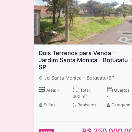
Dois Terrenos para Venda -
Jardim Santa Monica - Botucatu -
SP
Jd Santa Monica - Botucatu/SP
Área: -
Total:
Quartos:
600 m²
-
Suítes: -
Banheiros:
Garagem: 
-
R$ 250.000,0
Venda