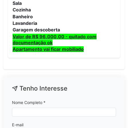
Sala
Cozinha
Banheiro
Lavanderia
Garagem descoberta
Valor de R$ 96.000,00 - quitado com
documentação ok
Apartamento vai ficar mobiliado
Tenho Interesse
Nome Completo *
E-mail