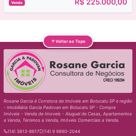
R$ 225.000,00
Venda
Voltar ao Topo
Rosane Garcia é Corretora de Imóveis em Botucatu SP e região
- Imobiliária Garcia Padovan em Botucatu SP - Compra
Imóveis - Venda de Imoveis - Aluguel de Casas, Apartamentos
a Venda, Terrenos a Venda, Imóveis Comerciais a Venda.
(14) 3813-8617
(14) 9 9890-2044