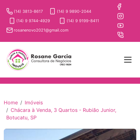
(14) 3813-8617
(14) 9 9890-2044
(14) 9 9744-4929
(14) 9 9199-8411
rosanenovo2021@gmail.com
Home
Imóveis
Chácara à Venda, 3 Quartos - Rubião Junior,
Botucatu, SP