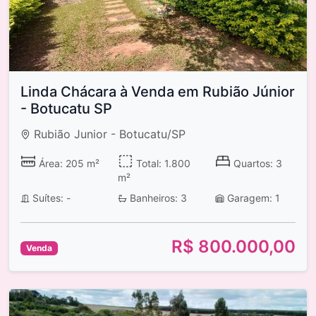
Linda Chácara à Venda em Rubião Júnior
- Botucatu SP
Rubião Junior - Botucatu/SP
Área: 205 m²
Total: 1.800
Quartos: 3
m²
Suítes: -
Banheiros: 3
Garagem: 1
R$ 800.000,00
Venda