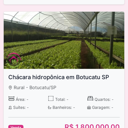
Chácara hidropônica em Botucatu SP
Rural - Botucatu/SP
Área: -
Total: -
Quartos: -
Suítes: -
Banheiros: -
Garagem: -
R$ 1.800.000,00
Venda