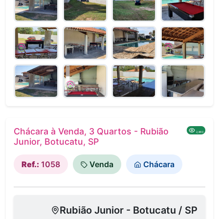
Chácara à Venda, 3 Quartos - Rubião
2,860
Junior, Botucatu, SP
Ref.:
1058
Venda
Chácara
Rubião Junior - Botucatu / SP