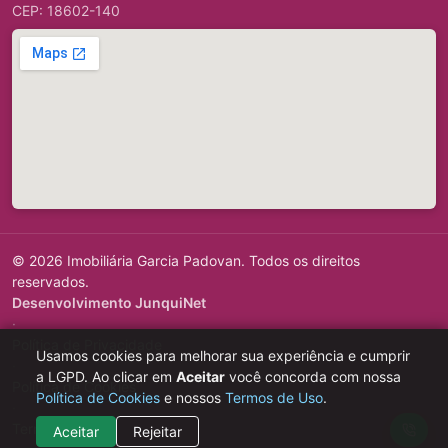
CEP: 18602-140
© 2026 Imobiliária Garcia Padovan. Todos os direitos
reservados.
Desenvolvimento JunquiNet
·
Política de Privacidade
Usamos cookies para melhorar sua experiência e cumprir
·
a LGPD. Ao clicar em
Aceitar
você concorda com nossa
Política de Cookies
Política de Cookies
e nossos
Termos de Uso
.
·
Termos de Uso
Aceitar
Rejeitar