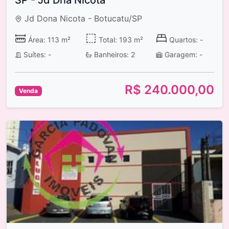
SP - Jd Dna Nicota
Jd Dona Nicota - Botucatu/SP
Área: 113 m²
Total: 193 m²
Quartos: -
Suítes: -
Banheiros: 2
Garagem: -
R$ 240.000,00
Venda