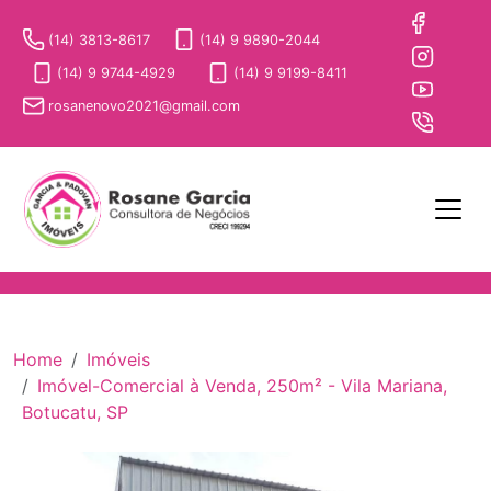
(14) 3813-8617
(14) 9 9890-2044
(14) 9 9744-4929
(14) 9 9199-8411
rosanenovo2021@gmail.com
Home
Imóveis
Imóvel-Comercial à Venda, 250m² - Vila Mariana,
Botucatu, SP