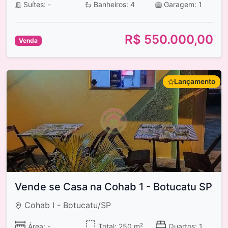
Suítes: -
Banheiros: 4
Garagem: 1
R$ 550.000,00
Venda
Lançamento
Vende se Casa na Cohab 1 - Botucatu SP
Cohab I - Botucatu/SP
Área: -
Total: 250 m²
Quartos: 1