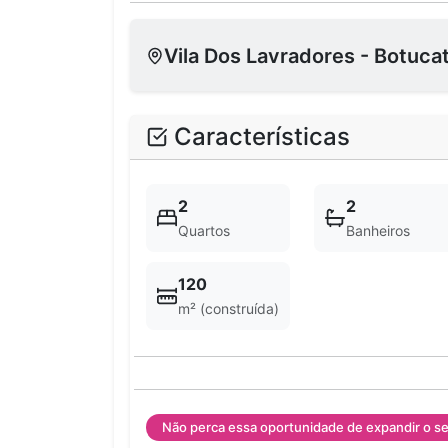
Vila Dos Lavradores - Botucat
Características
2
2
Quartos
Banheiros
120
m² (construída)
Não perca essa oportunidade de expandir o s