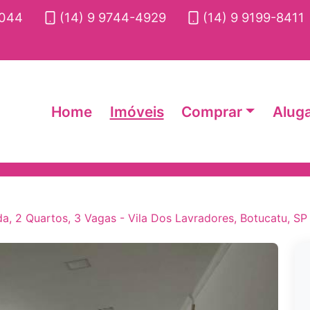
2044
(14) 9 9744-4929
(14) 9 9199-8411
Home
Imóveis
Comprar
Alug
a, 2 Quartos, 3 Vagas - Vila Dos Lavradores, Botucatu, SP