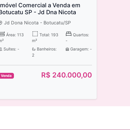
Imóvel Comercial a Venda em
Botucatu SP - Jd Dna Nicota
Jd Dona Nicota - Botucatu/SP
Área: 113
Total: 193
Quartos:
m²
m²
-
Suítes: -
Banheiros:
Garagem: -
2
R$ 240.000,00
Venda