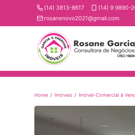
(14) 3813-8617
(14) 9 9890-
rosanenovo2021@gmail.com
Home
Imóveis
Imóvel-Comercial à Vend