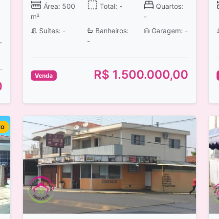
Área: 500
Total: -
Quartos:
m²
-
Suítes: -
Banheiros:
Garagem: -
-
-
R$ 1.500.000,00
Venda
0
to