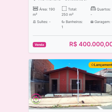
Área: 190
Total:
Quartos:
m²
250 m²
-
Suítes: -
Banheiros:
Garagem: 
1
R$ 400.000,0
Venda
Lançamen