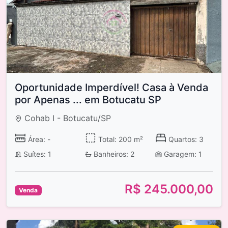
Oportunidade Imperdível! Casa à Venda
por Apenas ... em Botucatu SP
Cohab I - Botucatu/SP
Área: -
Total: 200 m²
Quartos: 3
Suítes: 1
Banheiros: 2
Garagem: 1
R$ 245.000,00
Venda