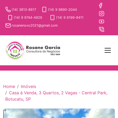
(14) 3813-8617
(14) 9 9890-2044
(14) 9 9744-4929
(14) 9 9199-8411
rosanenovo2021@gmail.com
Home
Imóveis
Casa à Venda, 3 Quartos, 2 Vagas - Central Park,
Botucatu, SP