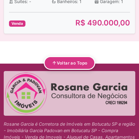
Suítes: -
Banheiros: 1
Garagem: 1
R$ 490.000,00
Venda
Voltar ao Topo
Rosane Garcia é Corretora de Imóveis em Botucatu SP e região
- Imobiliária Garcia Padovan em Botucatu SP - Compra
Imóveis - Venda de Imoveis - Aluguel de Casas, Apartamentos