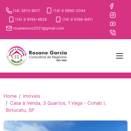
(14) 3813-8617
(14) 9 9890-2044
(14) 9 9744-4929
(14) 9 9199-8411
rosanenovo2021@gmail.com
Home
Imóveis
Casa à Venda, 3 Quartos, 1 Vaga - Cohab I,
Botucatu, SP