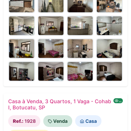
Casa à Venda, 3 Quartos, 1 Vaga - Cohab
561
I, Botucatu, SP
Ref.:
1928
Venda
Casa