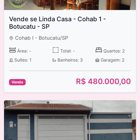
Vende se Linda Casa - Cohab 1 -
Botucatu - SP
Cohab I - Botucatu/SP
Área: -
Total: -
Quartos: 2
Suítes: 1
Banheiros: 3
Garagem: 2
R$ 480.000,00
Venda