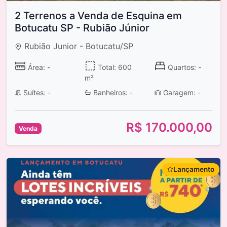
2 Terrenos a Venda de Esquina em
Botucatu SP - Rubião Júnior
Rubião Junior - Botucatu/SP
Área: -
Total: 600
Quartos: -
m²
Suítes: -
Banheiros: -
Garagem: -
R$ 170.000,00
Venda
Lançamento