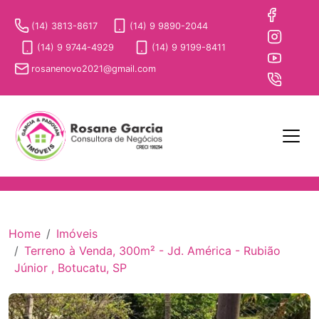
(14) 3813-8617
(14) 9 9890-2044
(14) 9 9744-4929
(14) 9 9199-8411
rosanenovo2021@gmail.com
Home
Imóveis
Terreno à Venda, 300m² - Jd. América - Rubião
Júnior , Botucatu, SP