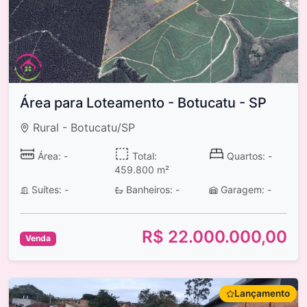
Área para Loteamento - Botucatu - SP
Rural - Botucatu/SP
Área: -
Total:
Quartos: -
459.800 m²
Suítes: -
Banheiros: -
Garagem: -
R$ 22.000.000,00
Venda
Lançamento