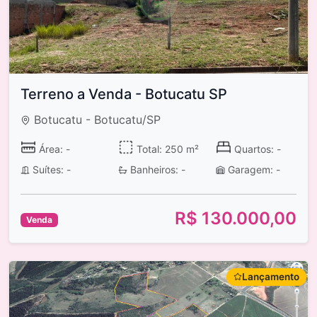
Terreno a Venda - Botucatu SP
Botucatu - Botucatu/SP
Área: -
Total: 250 m²
Quartos: -
Suítes: -
Banheiros: -
Garagem: -
R$ 130.000,00
Venda
Lançamento