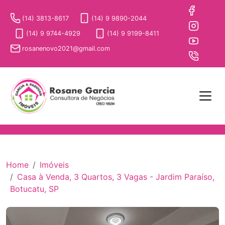
(14) 3813-8617
(14) 9 9890-2044
(14) 9 9744-4929
(14) 9 9199-8411
rosanenovo2021@gmail.com
Home
Imóveis
Casa à Venda, 3 Quartos, 3 Vagas - Jardim Paraíso,
Botucatu, SP