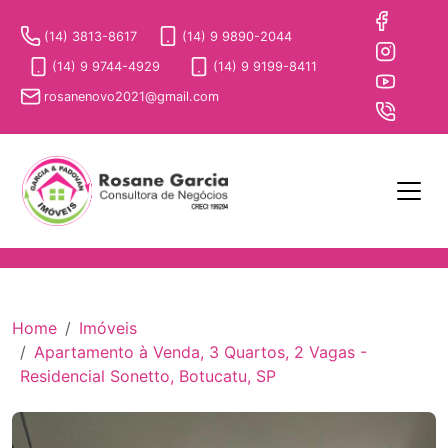
(14) 3813-8617
(14) 9 9890-2044
(14) 9 9744-4929
(14) 9 9199-8411
rosanenovo2021@gmail.com
Home
Imóveis
Apartamento à Venda, 3 Quartos, 2 Vagas -
Residencial Sonetto, Botucatu, SP