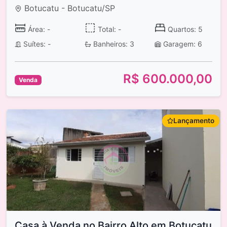
Botucatu - Botucatu/SP
Área: -
Total: -
Quartos: 5
Suítes: -
Banheiros: 3
Garagem: 6
R$ 600.000,00
Venda
Lançamento
Casa à Venda no Bairro Alto em Botucatu