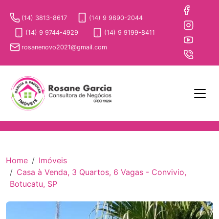
(14) 3813-8617
(14) 9 9890-2044
(14) 9 9744-4929
(14) 9 9199-8411
rosanenovo2021@gmail.com
Home
Imóveis
Casa à Venda, 3 Quartos, 6 Vagas - Convivio,
Botucatu, SP