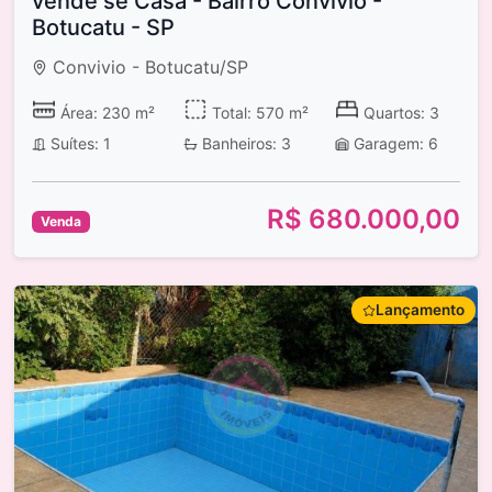
vende se Casa - Bairro Convívio -
Botucatu - SP
Convivio - Botucatu/SP
Área: 230 m²
Total: 570 m²
Quartos: 3
Suítes: 1
Banheiros: 3
Garagem: 6
R$ 680.000,00
Venda
Lançamento