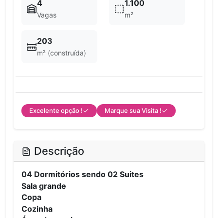
4
1.100
Vagas
m²
203
m² (construída)
Excelente opção !
Marque sua Visita !
Descrição
04 Dormitórios sendo 02 Suites
Sala grande
Copa
Cozinha