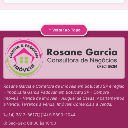
Voltar ao Topo
Rosane Garcia é Corretora de Imóveis em Botucatu SP e região
- Imobiliária Garcia Padovan em Botucatu SP - Compra
Imóveis - Venda de Imoveis - Aluguel de Casas, Apartamentos
a Venda, Terrenos a Venda, Imóveis Comerciais a Venda.
(14) 3813-8617
(14) 9 9890-2044
Seg–Sex: 08:00 às 18:00