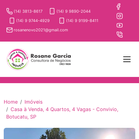
(14) 3813-8617
(14) 9 9890-2044
(14) 9 9744-4929
(14) 9 9199-8411
rosanenovo2021@gmail.com
Home
Imóveis
Casa à Venda, 4 Quartos, 4 Vagas - Convivio,
Botucatu, SP