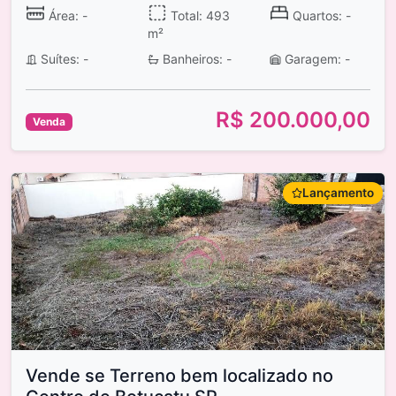
Área: -
Total: 493
Quartos: -
m²
Suítes: -
Banheiros: -
Garagem: -
R$ 200.000,00
Venda
Lançamento
Vende se Terreno bem localizado no