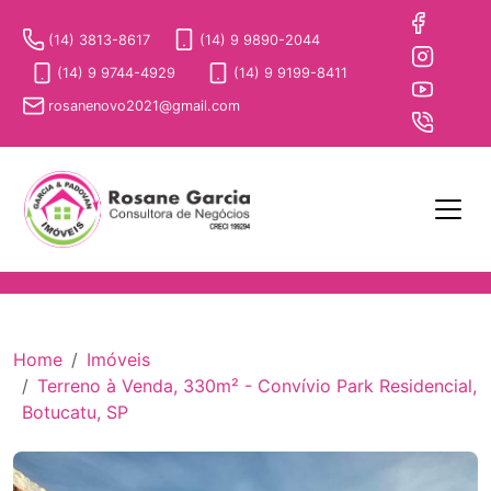
(14) 3813-8617
(14) 9 9890-2044
(14) 9 9744-4929
(14) 9 9199-8411
rosanenovo2021@gmail.com
Home
Imóveis
Terreno à Venda, 330m² - Convívio Park Residencial,
Botucatu, SP