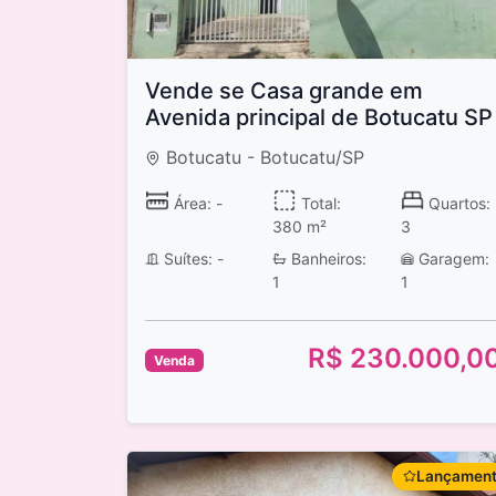
Vende se Casa grande em
Avenida principal de Botucatu SP
Botucatu - Botucatu/SP
Área: -
Total:
Quartos:
380 m²
3
Suítes: -
Banheiros:
Garagem:
1
1
R$ 230.000,0
Venda
Lançamen