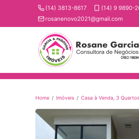
(14) 3813-8617
(14) 9 9890-
rosanenovo2021@gmail.com
Home
Imóveis
Casa à Venda, 3 Quartos