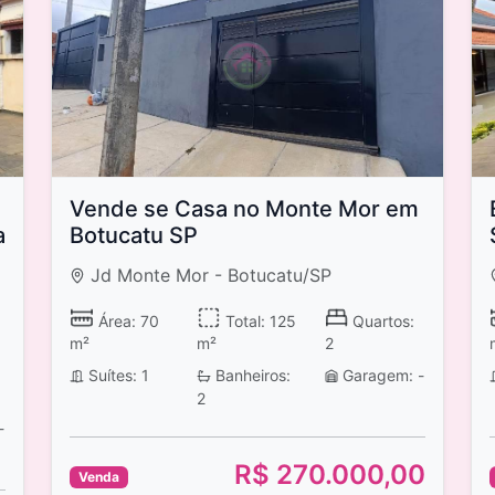
Vende se Casa no Monte Mor em
a
Botucatu SP
Jd Monte Mor - Botucatu/SP
Área: 70
Total: 125
Quartos:
m²
m²
2
Suítes: 1
Banheiros:
Garagem: -
2
-
R$ 270.000,00
Venda