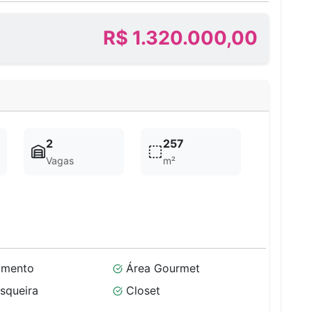
R$ 1.320.000,00
2
257
Vagas
m²
imento
Área Gourmet
squeira
Closet