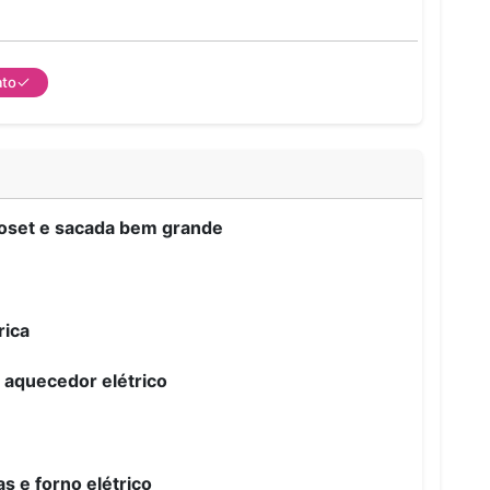
ato
loset e sacada bem grande
rica
 aquecedor elétrico
s e forno elétrico