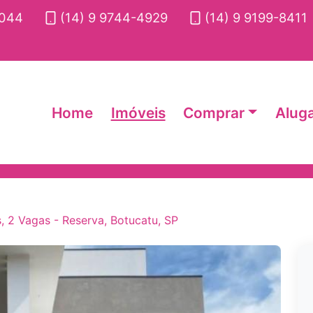
2044
(14) 9 9744-4929
(14) 9 9199-8411
Home
Imóveis
Comprar
Alug
, 2 Vagas - Reserva, Botucatu, SP