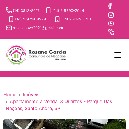
(14) 3813-8617
(14) 9 9890-2044
(14) 9 9744-4929
(14) 9 9199-8411
rosanenovo2021@gmail.com
Home
Imóveis
Apartamento à Venda, 3 Quartos - Parque Das
Nações, Santo André, SP