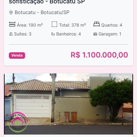
sofisticação - Botucatu SP
Botucatu - Botucatu/SP
Área: 190 m²
Total: 378 m²
Quartos: 4
Suítes: 3
Banheiros: 4
Garagem: 1
R$ 1.100.000,00
Venda