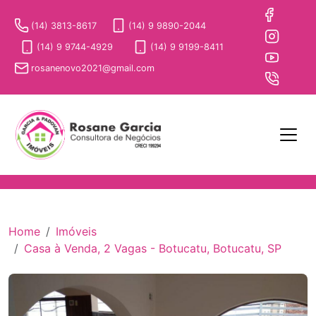
(14) 3813-8617
(14) 9 9890-2044
(14) 9 9744-4929
(14) 9 9199-8411
rosanenovo2021@gmail.com
Home
Imóveis
Casa à Venda, 2 Vagas - Botucatu, Botucatu, SP