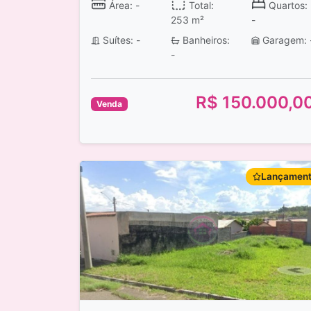
Área: -
Total:
Quartos:
253 m²
-
Suítes: -
Banheiros:
Garagem: 
-
R$ 150.000,0
Venda
Lançamen