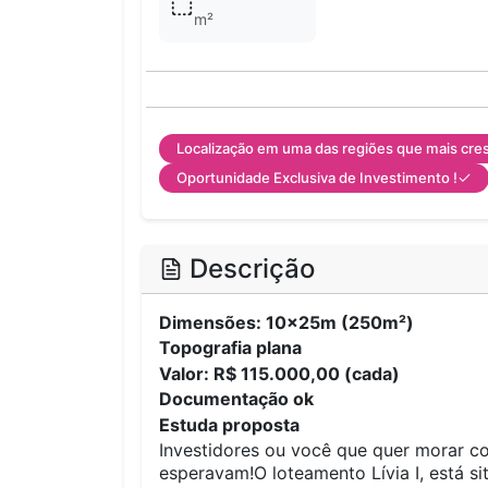
m²
Localização em uma das regiões que mais cres
Oportunidade Exclusiva de Investimento !
Descrição
Dimensões: 10x25m (250m²)
Topografia plana
Valor: R$ 115.000,00 (cada)
Documentação ok
Estuda proposta
Investidores ou você que quer morar c
esperavam!O loteamento Lívia I, está s