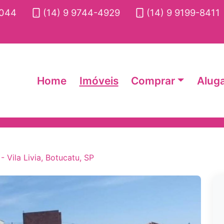
2044
(14) 9 9744-4929
(14) 9 9199-8411
Home
Imóveis
Comprar
Alug
 Vila Livia, Botucatu, SP