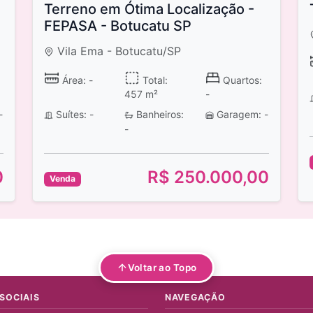
Terreno em Ótima Localização -
FEPASA - Botucatu SP
Vila Ema - Botucatu/SP
Área: -
Total:
Quartos:
457 m²
-
-
Suítes: -
Banheiros:
Garagem: -
-
0
R$ 250.000,00
Venda
Voltar ao Topo
SOCIAIS
NAVEGAÇÃO