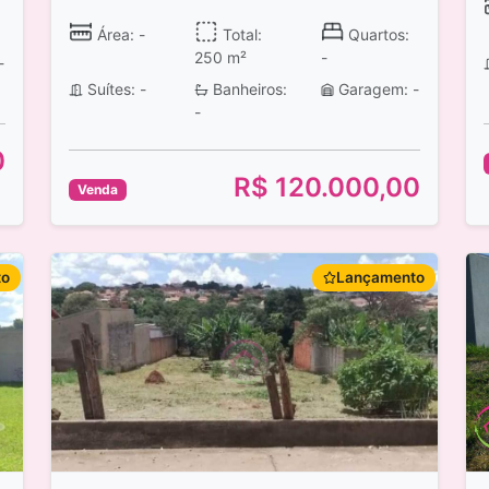
Área: -
Total:
Quartos:
250 m²
-
-
Suítes: -
Banheiros:
Garagem: -
-
0
R$ 120.000,00
Venda
to
Lançamento