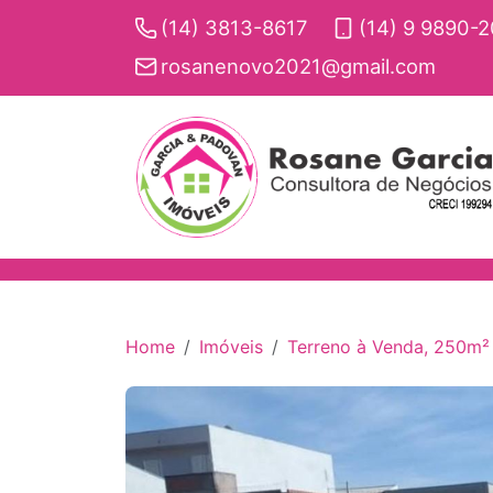
(14) 3813-8617
(14) 9 9890-
rosanenovo2021@gmail.com
Home
Imóveis
Terreno à Venda, 250m² -