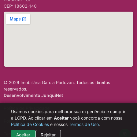
CEP: 18602-140
© 2026 Imobiliária Garcia Padovan. Todos os direitos
reservados.
Desenvolvimento JunquiNet
·
Política de Privacidade
Usamos cookies para melhorar sua experiência e cumprir
·
a LGPD. Ao clicar em
Aceitar
você concorda com nossa
Política de Cookies
Política de Cookies
e nossos
Termos de Uso
.
·
Termos de Uso
Aceitar
Rejeitar