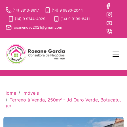
(14) 3813-8617
(14) 9 9890-2044
(14) 9 9744-4929
(14) 9 9199-8411
rosanenovo2021@gmail.com
Home
Imóveis
Terreno à Venda, 250m² - Jd Ouro Verde, Botucatu,
SP