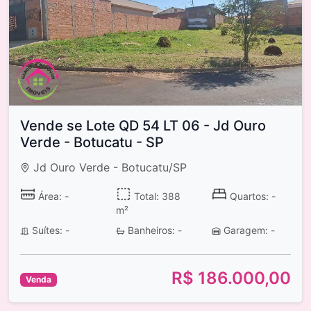
Vende se Lote QD 54 LT 06 - Jd Ouro
Verde - Botucatu - SP
Jd Ouro Verde - Botucatu/SP
Área: -
Total: 388
Quartos: -
m²
Suítes: -
Banheiros: -
Garagem: -
R$ 186.000,00
Venda