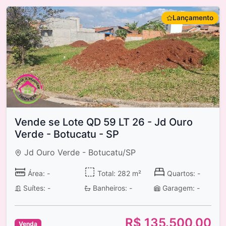
Lançamento
Vende se Lote QD 59 LT 26 - Jd Ouro
Verde - Botucatu - SP
Jd Ouro Verde - Botucatu/SP
Área: -
Total: 282 m²
Quartos: -
Suítes: -
Banheiros: -
Garagem: -
R$ 135.500,00
Venda